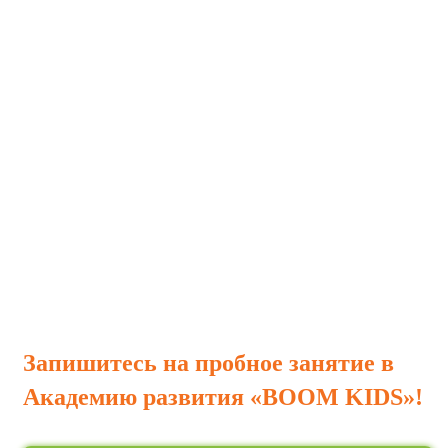
умножения и деления, усвоит связь между
компонентами и результатом действий умножения и
деления, научится применять эти действия при
решении задач, а также сумеет применять полученные
знания в жизни.
ОФЛАЙН
и
ОНЛАЙН
форматы занятий.
Записаться на пробный урок
Запишитесь на пробное занятие в
Академию развития «BOOM KIDS»!