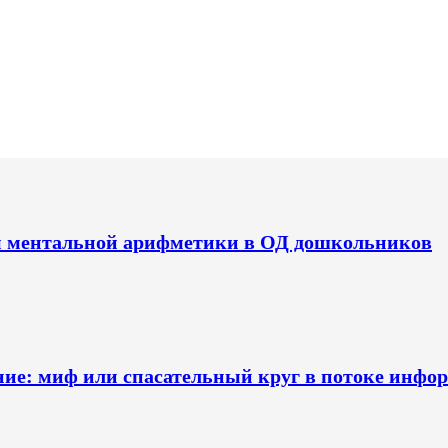
 ментальной арифметики в ОД дошкольников
ние: миф или спасательный круг в потоке инфо