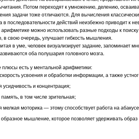
ычитания. Потом переходят к умножению, делению, осваива
ния задачи тоже отличаются. Для вычисления классически
а в последовательности действий неизбежно приводит к нев
 арифметике можно использовать разные подходы к поиску
, в свою очередь, улучшает гибкость мышления.
читая в уме, человек визуализирует задание, запоминает м
азвиваются оба полушария головного мозга.
е плюсы есть у ментальной арифметики:
скорость усвоения и обработки информации, а также устног
 усидчивость и концентрация;
память, в том числе зрительная;
я мелкая моторика — этому способствует работа на абакусе
 образное мышление, которое позволяет удерживать образ и