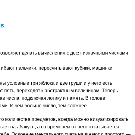
ов
позволяет делать вычисления с десятизначными числами
гибают пальчики, пересчитывают кубики, машинки,
ны условные три яблока и две груши и у него есть
ют пять, переходят к абстрактным величинам. Теперь
в числа, подключая логику и память. В голове
ми. И чем больше число, тем сложнее.
го количества предметов, всегда можно визуализировать.
ает на абакусе, а со временем от него отказывается
себе. Освоение ментального счета начинают с простого —