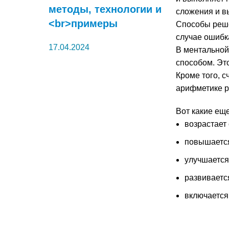
методы, технологии и
сложения и в
<br>примеры
Способы реше
случае ошибк
17.04.2024
В ментальной
способом. Это
Кроме того, с
арифметике р
Вот какие ещ
возрастает 
повышается
улучшается 
развиваетс
включается