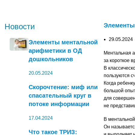
Новости
Новости
Элементы
29.05.2024
Элементы ментальной
арифметики в ОД
Ментальная а
дошкольников
за короткое в
В классическ
20.05.2024
пользуются с
Когда ребенку
Скорочтение: миф или
большой опыт 
спасательный круг в
для совершен
потоке информации
не представи
17.04.2024
В ментальной
Он называется
Что такое ТРИЗ:
и выполняет 