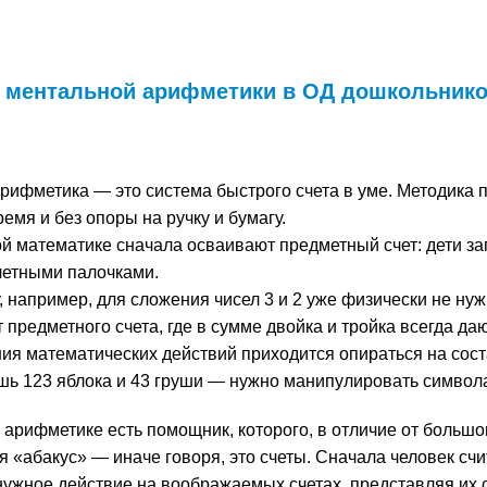
 ментальной арифметики в ОД дошкольник
рифметика — это система быстрого счета в уме. Методика 
ремя и без опоры на ручку и бумагу.
ой математике сначала осваивают предметный счет: дети за
четными палочками.
, например, для сложения чисел 3 и 2 уже физически не нуж
предметного счета, где в сумме двойка и тройка всегда да
ия математических действий приходится опираться на соста
шь 123 яблока и 43 груши — нужно манипулировать символа
 арифметике есть помощник, которого, в отличие от большо
 «абакус» — иначе говоря, это счеты. Сначала человек счит
нужное действие на воображаемых счетах, представляя их 